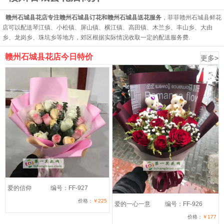
赣州石城县花店专注赣州石城县订花和赣州石城县送花服务
，菲菲赣州石城县鲜花
店可以配送琴江镇、小松镇、屏山镇、横江镇、高田镇、木兰乡、丰山乡、大由
乡、龙岗乡、珠坑乡等地方，郊区根据实际情况收取一定的配送服务费.
赣州石城县花店今日特价
更多>
爱的信仰
编号：FF-927
价格：
￥225
爱的一心一意
编号：FF-926
价格：
￥177