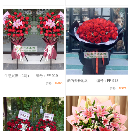
生意兴隆（1对）
编号：FF-919
爱的天长地久
编号：FF-918
价格：
￥465
价格：
￥921