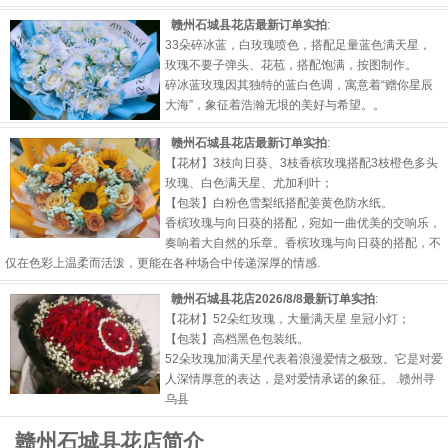
赣州石城县花店最新订单实拍
:
33朵碎冰蓝，白玫瑰喷色，搭配足量蓝色满天星，
玫瑰不要子弹头、花苞，搭配饱满，按图制作。
碎冰蓝玫瑰因其独特的蓝白色调，寓意着“赠你星辰
大海”，象征着浩瀚无垠的美好与希望。。
赣州石城县花店最新订单实拍
:
【花材】3枝向日葵、3枝香槟玫瑰搭配3枝橙色多头
玫瑰、白色满天星、尤加利叶；
【包装】白粉色雪梨纸搭配姜黄色防水纸。
香槟玫瑰与向日葵的搭配，宛如一曲优美的交响乐，
奏响着大自然的乐章。香槟玫瑰与向日葵的搭配，不
仅在色彩上温柔而活泼，更能在各种场合中传递深厚的情感.
赣州石城县花店2026/8/8最新订单实拍
:
【花材】52朵红玫瑰，大量满天星 皇冠小灯；
【包装】高档黑色包装纸。
52朵玫瑰加满天星代表着浪漫爱情之极致。它是对爱
人深情厚意的表达，是对爱情承诺的象征。 .
赣州寻
乌县
赣州石城县花店简介