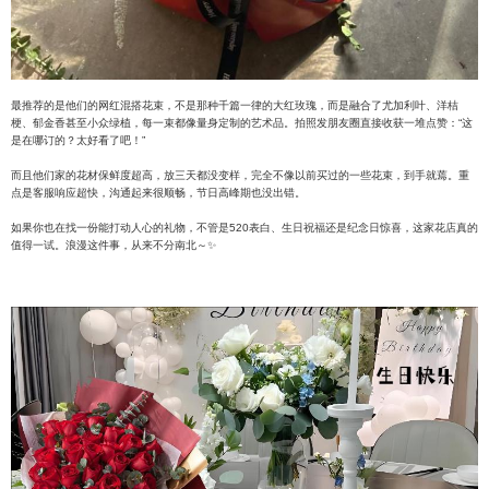
最推荐的是他们的网红混搭花束，不是那种千篇一律的大红玫瑰，而是融合了尤加利叶、洋桔
梗、郁金香甚至小众绿植，每一束都像量身定制的艺术品。拍照发朋友圈直接收获一堆点赞：“这
是在哪订的？太好看了吧！”
而且他们家的花材保鲜度超高，放三天都没变样，完全不像以前买过的一些花束，到手就蔫。重
点是客服响应超快，沟通起来很顺畅，节日高峰期也没出错。
如果你也在找一份能打动人心的礼物，不管是520表白、生日祝福还是纪念日惊喜，这家花店真的
值得一试。浪漫这件事，从来不分南北～✨