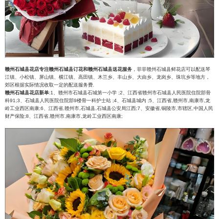
赣州石城县花店专注赣州石城县订花和赣州石城县送花服务
，菲菲赣州石城县鲜花店可以配送琴
江镇、小松镇、屏山镇、横江镇、高田镇、木兰乡、丰山乡、大由乡、龙岗乡、珠坑乡等地方，
郊区根据实际情况收取一定的配送服务费.
赣州石城县花店新单
:1、赣州市石城县石城第一小学 ;2、江西省赣州市石城县人民医院住院部骨
科91;3、石城县人民医院住院部9楼骨一科护士站 ;4、石城县城内 ;5、江西省,赣州市,南康市,龙
岭工业西区南康;6、江西省,赣州市,石城县,石城县公安局江西;7、安徽省,铜陵市,市辖区,中国人民
财产保险;8、江西省,赣州市,南康市,龙岭工业西区南康;