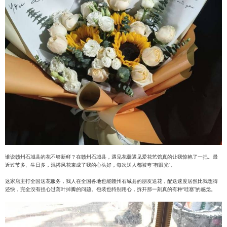
谁说赣州石城县的花不够新鲜？在赣州石城县，遇见花馨遇见爱花艺馆真的让我惊艳了一把。最
近过节多、生日多，混搭风花束成了我的心头好，每次送人都被夸“有眼光”。
这家店主打全国送花服务，我人在全国各地也能赣州石城县的朋友送花，配送速度居然比我想得
还快，完全没有担心过蔫叶掉瓣的问题。包装也特别用心，拆开那一刻真的有种“哇塞”的感觉。