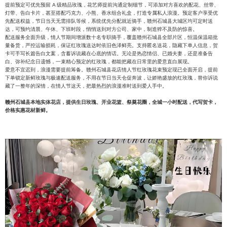
提前预定可优先预留 A 级精品玫瑰，花艺师提前沟通定制细节，可添加对方喜欢的配花、丝带、
灯带、告白卡片，甚至搭配巧克力、小熊、香水组合礼盒，打造专属私人浪漫。预定客户享受优
先配送权益，节日当天无需排队等候，系统优先分配就近骑手，赣州石城县大城区均可定时送
达，可预约清晨、午休、下班时段，悄悄送到对方公司、家中，制造猝不及防的惊喜。
配送服务全面升级，情人节期间增派数十名专职骑手，覆盖赣州石城县全部片区，恒温保温箱批
量备货，严控运输损耗，保证红玫瑰送达时依旧色泽鲜亮。支持匿名送花，隐藏下单人信息，贺
卡可手写长篇告白文案，含蓄诉说藏在心底的情话。无论是热恋情侣、已婚夫妻，还是准备告
白、弥补纪念日遗憾，一束精心预定的红玫瑰，都能把藏在日常里的爱意直白展现。
爱意不宜迟到，浪漫需要提前筹备。赣州石城县花店情人节红玫瑰花束预定现已全面开启，提前
下单锁定新鲜玫瑰与极速配送服务，不用在节日当天仓促奔波，让娇艳盛放的红玫瑰，替你诉说
藏了一整年的深情，在情人节这天，把最热烈的浪漫准时送到爱人手中。
赣州石城县本地实体花店，提供生日玫瑰、开业花篮、祭奠花圈，全城一小时配送，代写贺卡，
价格实惠花材新鲜。