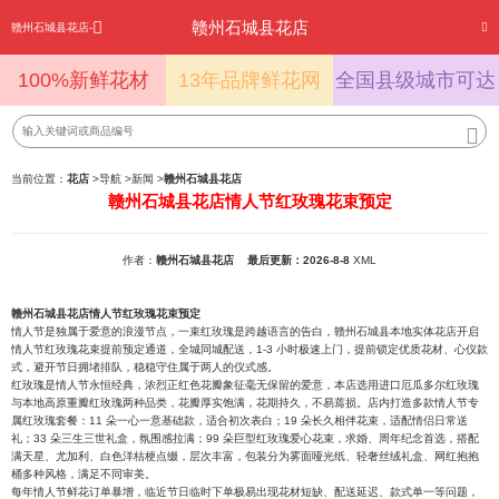
赣州石城县花店
赣州石城县花店-
100%新鲜花材
13年品牌鲜花网
全国县级城市可达
当前位置：
花店
>
导航
>
新闻
>
赣州石城县花店
赣州石城县花店情人节红玫瑰花束预定
作者：
赣州石城县花店
最后更新：2026-8-8
XML
赣州石城县花店情人节红玫瑰花束预定
情人节是独属于爱意的浪漫节点，一束红玫瑰是跨越语言的告白，赣州石城县本地实体花店开启
情人节红玫瑰花束提前预定通道，全城同城配送，1-3 小时极速上门，提前锁定优质花材、心仪款
式，避开节日拥堵排队，稳稳守住属于两人的仪式感。
红玫瑰是情人节永恒经典，浓烈正红色花瓣象征毫无保留的爱意，本店选用进口厄瓜多尔红玫瑰
与本地高原重瓣红玫瑰两种品类，花瓣厚实饱满，花期持久，不易蔫损。店内打造多款情人节专
属红玫瑰套餐：11 朵一心一意基础款，适合初次表白；19 朵长久相伴花束，适配情侣日常送
礼；33 朵三生三世礼盒，氛围感拉满；99 朵巨型红玫瑰爱心花束，求婚、周年纪念首选，搭配
满天星、尤加利、白色洋桔梗点缀，层次丰富，包装分为雾面哑光纸、轻奢丝绒礼盒、网红抱抱
桶多种风格，满足不同审美。
每年情人节鲜花订单暴增，临近节日临时下单极易出现花材短缺、配送延迟、款式单一等问题，