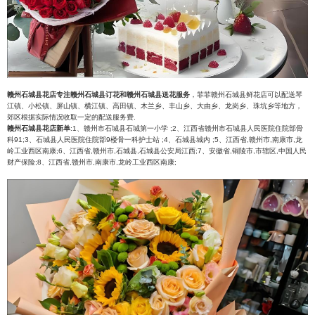
赣州石城县花店专注赣州石城县订花和赣州石城县送花服务
，菲菲赣州石城县鲜花店可以配送琴
江镇、小松镇、屏山镇、横江镇、高田镇、木兰乡、丰山乡、大由乡、龙岗乡、珠坑乡等地方，
郊区根据实际情况收取一定的配送服务费.
赣州石城县花店新单
:1、赣州市石城县石城第一小学 ;2、江西省赣州市石城县人民医院住院部骨
科91;3、石城县人民医院住院部9楼骨一科护士站 ;4、石城县城内 ;5、江西省,赣州市,南康市,龙
岭工业西区南康;6、江西省,赣州市,石城县,石城县公安局江西;7、安徽省,铜陵市,市辖区,中国人民
财产保险;8、江西省,赣州市,南康市,龙岭工业西区南康;