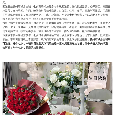
周。
配送覆盖赣州石城县全域，七夕高峰期加配多名专职配送员，优化配送路线，避开景区、商圈拥
堵路段，支持早间、午间、晚间分时段精准送达，办公室、住宅、餐厅、商场均可派送。门店线
下可提供定制服务，鲜花搭配巧克力、永生花礼盒、七夕贺卡组合套餐，一站式配齐七夕礼物，
线下到店可亲手书写卡片，线上下单免费代手写专属情话。
很多已婚男士觉得结婚后不用过七夕，可婚姻最需要仪式感维系。妻子常年操持家务、兼顾生活
琐碎，七夕一束鲜花，是独属于她的偏爱。比起简单转账，看得见、闻得到的鲜花更有温度，悄
悄送到她公司，收获同事羡慕；或是晚餐前送至家中，搭配烛光晚餐，氛围感直接拉满。
本店线下实体店经营多年，七夕订单接待经验丰富，线上线下同步定价，无节日溢价，款式透明
实拍。不用再盲目线上看图踩雷，线下门店可实地看花，线上同步配送服务，
赣州石城县全城均
可送达。这个七夕，来赣州石城县实体花店挑选一束专属花束送给老婆，借中式情人节的浪漫，
告诉她：年年七夕，我爱的始终是你
。