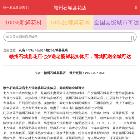
赣州石城县花店
赣州石城县花店-
100%新鲜花材
13年品牌鲜花网
全国县级城市可达
当前位置：
花店
>
导航
>
新闻
>
赣州石城县花店
赣州石城县花店七夕送老婆鲜花实体店，同城配送全城可达
作者：
赣州石城县花店
最后更新：2026-8-7
XML
赣州石城县花店七夕送老婆鲜花实体店，同城配送全城可达
七夕作为中式传统情人节，是婚后夫妻重温浪漫的绝佳时机，不少赣州石城县男士想给老婆准备
专属七夕花礼，却担心线上图片与实物不符。赣州石城县线下实体鲜花店，门店陈列上千款七夕
专属花束，可到店现场挑选、实拍对比，同时支持全城同城配送，不用亲自到店，线上下单同步
实体店款式，七夕当天准时送达，给妻子一场充满江南氛围感的七夕浪漫。
门店坐落于赣州石城县主城，线下展厅常年陈列七夕限定花礼，分经典红玫瑰、温柔香槟系、复
古卡布奇诺、清雅郁金香、治愈向日葵五大系列，专门适配已婚妻子。相伴多年的夫妻，首选香
槟玫瑰混搭百合，温柔内敛，寓意细水长流的相守；偏爱热烈浪漫，11 支、19 支、33 支红玫瑰
七夕爆款，搭配满天星与尤加利，经典不出错；追求小众高级，卡布奇诺玫瑰、曼塔玫瑰复古花
束，低饱和色系，适配成熟女性审美；喜欢清新淡雅，粉色郁金香搭配白桔梗，契合赣州石城县
温婉气质。所有花材七夕期间每日加量采购，凌晨鲜切到店，专人醒花养护，保证花期长达一