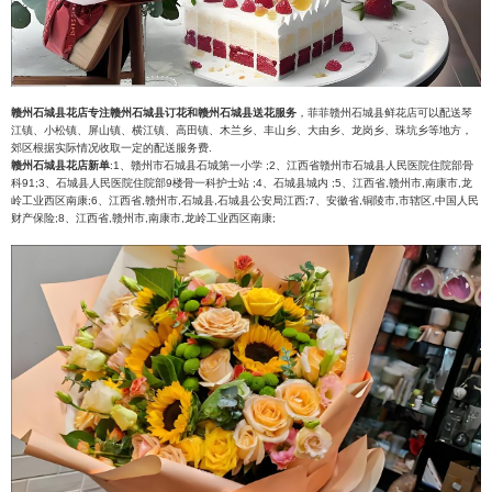
赣州石城县花店专注赣州石城县订花和赣州石城县送花服务
，菲菲赣州石城县鲜花店可以配送琴
江镇、小松镇、屏山镇、横江镇、高田镇、木兰乡、丰山乡、大由乡、龙岗乡、珠坑乡等地方，
郊区根据实际情况收取一定的配送服务费.
赣州石城县花店新单
:1、赣州市石城县石城第一小学 ;2、江西省赣州市石城县人民医院住院部骨
科91;3、石城县人民医院住院部9楼骨一科护士站 ;4、石城县城内 ;5、江西省,赣州市,南康市,龙
岭工业西区南康;6、江西省,赣州市,石城县,石城县公安局江西;7、安徽省,铜陵市,市辖区,中国人民
财产保险;8、江西省,赣州市,南康市,龙岭工业西区南康;