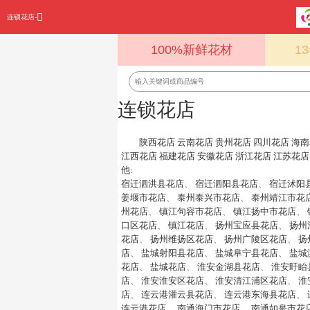
连锁花店-
100%新鲜花材
1
连锁花店
陕西花店
云南花店
贵州花店
四川花店
海南
江西花店
福建花店
安徽花店
浙江花店
江苏花店
他
:
宿迁泗洪县花店
、
宿迁泗阳县花店
、
宿迁沭阳
姜堰市花店
、
泰州泰兴市花店
、
泰州靖江市花
州花店
、
镇江句容市花店
、
镇江扬中市花店
、
口区花店
、
镇江花店
、
扬州宝应县花店
、
扬州
花店
、
扬州维扬区花店
、
扬州广陵区花店
、
扬
店
、
盐城射阳县花店
、
盐城阜宁县花店
、
盐城
花店
、
盐城花店
、
淮安金湖县花店
、
淮安盱眙
店
、
淮安淮安区花店
、
淮安清江浦区花店
、
淮
店
、
连云港灌云县花店
、
连云港东海县花店
、
连云港花店
、
南通海门市花店
、
南通如皋市花