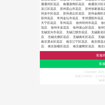
通通州区花店
、
南通港闸区花店
、
南通崇川区
吴江区花店
、
苏州昆山市花店
、
苏州张家港花
州吴中区花店
、
苏州虎丘区花店
、
苏州金阊区
苏州花店
、
常州金坛市花店
、
常州溧阳市花店
天宁区花店
、
常州花店
、
徐州邳州市花店
、
徐
花店
、
徐州丰县花店
、
徐州泉山区花店
、
徐州
无锡宜兴市花店
、
无锡江阴市花店
、
无锡新吴
店
、
无锡北塘区花店
、
无锡南长区花店
、
无锡
南京溧水区花店
、
南京江宁区花店
、
南京雨花
店
、
南京鼓楼区花店
、
南京建邺区花店
、
南京
客服
客服
Copyright 202
客服工作时间：上午9点-
触屏