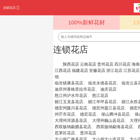
连锁花店-
100%新鲜花材
1
连锁花店
陕西花店
云南花店
贵州花店
四川花店
海南
江西花店
福建花店
安徽花店
浙江花店
江苏花店
他
:
临沧镇康县花店
、
临沧永德县花店
、
临沧云县
迪庆州香格里拉市花店
、
迪庆花店
怒江州泸水市花店
、
怒江花店
丽江玉龙县花店
、
丽江华坪县花店
、
丽江永胜
德宏州陇川县花店
、
德宏州盈江县花店
、
德宏
州芒市花店
、
德宏花店
、
保山腾冲县花店
、
保
大理州洱源县花店
、
大理州巍山县花店
、
大理
西双版纳勐腊县花店
、
西双版纳勐海县花店
、
思茅区花店
、
普洱花店
文山州广南县花店
、
文山州文山市花店
、
文山