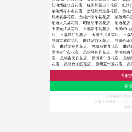
红河州建水县花店
、
红河州蒙自市花店
、
红河
楚雄州禄丰市花店
、
楚雄州武定县花店
、
楚雄
州姚安县花店
、
楚雄州南华县花店
、
楚雄州牟
昭通大关县花店
、
昭通昭阳区花店
、
昭通花店
玉溪元江县花店
、
玉溪新平县花店
、
玉溪峨山
店
、
玉溪澄江县花店
、
玉溪江川县花店
、
玉溪
曲靖宣威市花店
、
曲靖沾益区花店
、
曲靖会泽
店
、
曲靖陆良县花店
、
曲靖马龙县花店
、
曲靖
昆明安宁市花店
、
昆明寻甸县花店
、
昆明禄劝
店
、
昆明富民县花店
、
昆明晋宁县花店
、
昆明
花店
、
昆明盘龙区花店
、
昆明五华区花店
、
昆
客服
客服
Copyright 202
客服工作时间：上午9点-
触屏